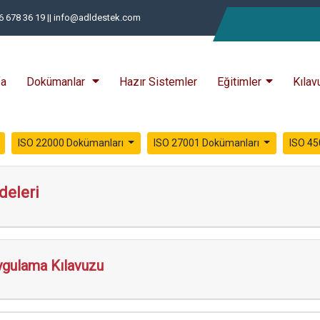
46 678 36 19 || info@adldestek.com
fa
Dokümanlar
Hazır Sistemler
Eğitimler
Kılav
ISO 22000 Dokümanları
ISO 27001 Dokümanları
ISO 45
deleri
ygulama Kılavuzu