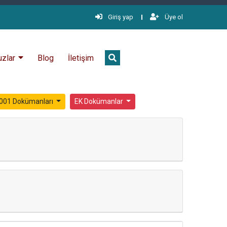
Giriş yap
Üye ol
uzlar
Blog
İletişim
001 Dokümanları
EK Dokümanlar