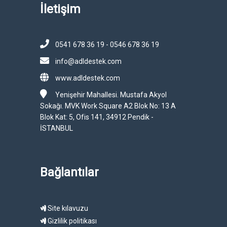
İletişim
0541 678 36 19 - 0546 678 36 19
info@adldestek.com
www.adldestek.com
Yenişehir Mahallesi. Mustafa Akyol
Sokağı. MVK Work Square A2 Blok No: 13 A
Blok Kat: 5, Ofis 141, 34912 Pendik -
İSTANBUL
Bağlantılar
Site kılavuzu
Gizlilik politikası