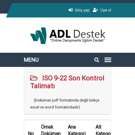
Giriş yap
Üye ol
ISO 9-22 Son Kontrol
Talimatı
(Doküman pdf formatında değil türkçe
excel ve word formatındadır)
Örnek
Ana
Alt
No
Doküman
Kategori
Kategori
İndir