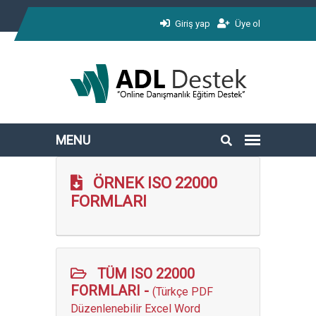
Giriş yap
Üye ol
ÖRNEK ISO 22000
FORMLARI
TÜM ISO 22000
FORMLARI -
(Türkçe PDF
Düzenlenebilir Excel Word