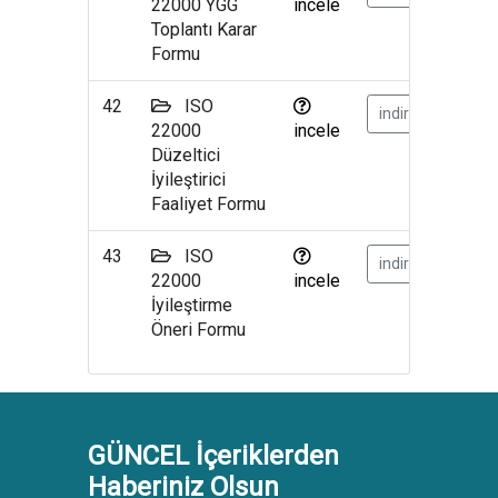
22000 YGG
incele
Toplantı Karar
Formu
42
ISO
indir
22000
incele
Düzeltici
İyileştirici
Faaliyet Formu
43
ISO
indir
22000
incele
İyileştirme
Öneri Formu
GÜNCEL İçeriklerden
Haberiniz Olsun