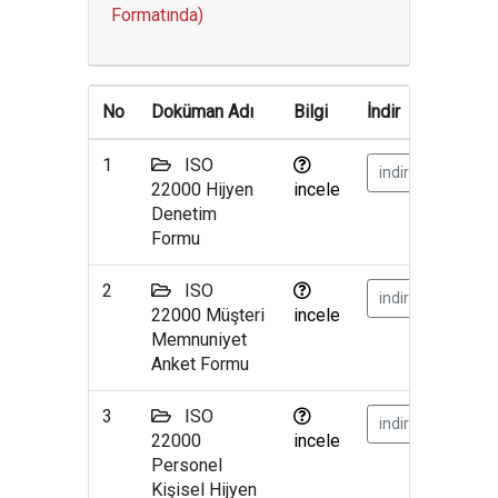
Formatında)
No
Doküman Adı
Bilgi
İndir
1
ISO
indir
22000 Hijyen
incele
Denetim
Formu
2
ISO
indir
22000 Müşteri
incele
Memnuniyet
Anket Formu
3
ISO
indir
22000
incele
Personel
Kişisel Hijyen